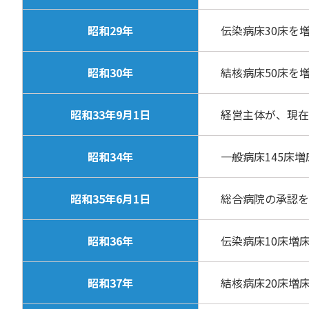
昭和29年
伝染病床30床を
昭和30年
結核病床50床を
昭和33年9月1日
経営主体が、現在
昭和34年
一般病床145床
昭和35年6月1日
総合病院の承認を
昭和36年
伝染病床10床増
昭和37年
結核病床20床増