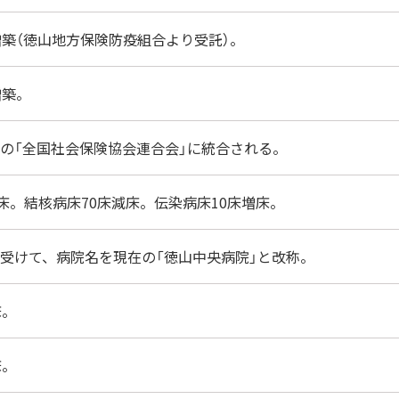
増築（徳山地方保険防疫組合より受託）。
増築。
の「全国社会保険協会連合会」に統合される。
増床。結核病床70床減床。伝染病床10床増床。
受けて、病院名を現在の「徳山中央病院」と改称。
床。
床。