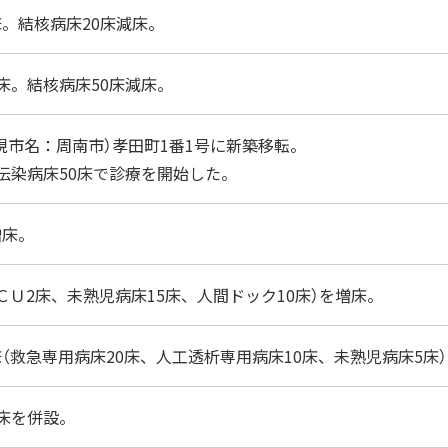
床。結核病床20床減床。
増床。結核病床50床減床。
現市名：周南市）孝田町1番1号に新築移転。
、伝染病床50床で診療を開始した。
増床。
ＣＵ2床、未熟児病床15床、人間ドック10床）を増床。
床（救急専用病床20床、人工透析専用病床10床、未熟児病床5床
0床を併設。