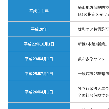
徳山地方保険防疫
平成１１年
区）の指定を受け
平成20年
緩和ケア特例許可
平成22年10月1日
新棟（本館）新築。
平成23年4月1日
救命救急センター
平成25年7月1日
一般病床25床増
独立行政法人年金
平成26年4月1日
全国社会保険協会