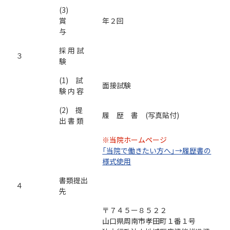
(3)
賞
年２回
与
採 用 試
３
験
(1) 試
面接試験
験 内 容
(2) 提
履 歴 書 (写真貼付)
出 書 類
※当院ホームページ
「当院で働きたい方へ」→履歴書の
様式使用
書類提出
４
先
〒７４５ー８５２２
山口県周南市孝田町１番１号