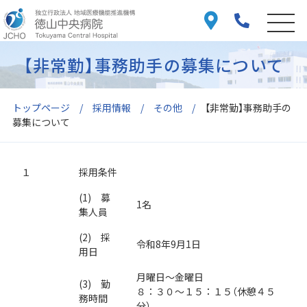
【非常勤】事務助手の募集について
トップページ
採用情報
その他
【非常勤】事務助手の
募集について
１
採用条件
(1) 募
1名
集人員
(2) 採
令和8年9月1日
用日
月曜日～金曜日
(3) 勤
８：３０～１５：１５（休憩４５
務時間
分）