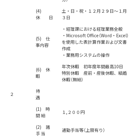
(4)
土・日・祝・１２月２９日～１月
休 日
３日
・経理課における経理業務全般
・Microsoft Office（Word・Excel）
(5) 仕
を使用した表計算作業および文書
事内容
作成
・業務用システムの操作
年次休暇 初年度年間最高10日
(6) 休
特別休暇 産前・産後休暇、結婚
暇
休暇（無給）
待
２
遇
(1) 時
１,２００円
間 給
(2) 諸
通勤手当等（上限有り）
手 当